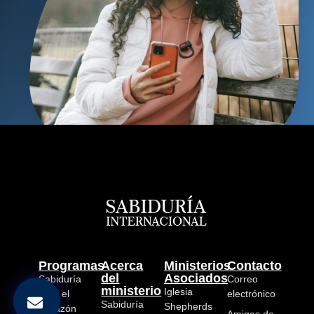
Programas
Acerca
Ministerios
Contacto
del
Asociados
Sabiduría
Correo
ministerio
Iglesia
para el
electrónico
Sabiduría
Shepherds
Corazón