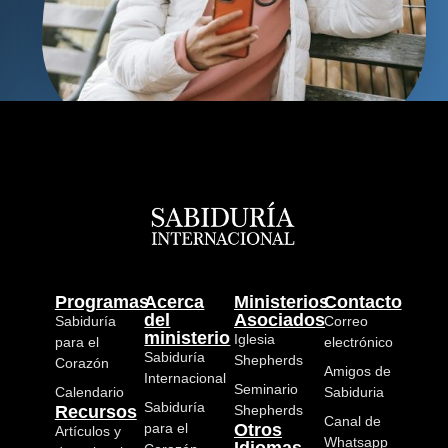
Programas
Acerca
Ministerios
Contacto
del
Asociados
Sabiduría
Correo
ministerio
Iglesia
para el
electrónico
Sabiduría
Shepherds
Corazón
Amigos de
Internacional
Seminario
Calendario
Sabiduria
Sabiduría
Recursos
Shepherds
Canal de
para el
Otros
Artículos y
Whatsapp