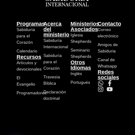
Programas
Acerca
Ministerios
Contacto
del
Asociados
Sabiduría
Correo
ministerio
Iglesia
para el
electrónico
Sabiduría
Shepherds
Corazón
Amigos de
Internacional
Seminario
Calendario
Sabiduria
Sabiduría
Recursos
Shepherds
Canal de
para el
Otros
Artículos y
Whatsapp
Idiomas
Corazón
devocionales
Redes
Inglés
Travesía
sociales
El
Portugués
Bíblica
Evangelio
Declaración
Programadores
doctrinal