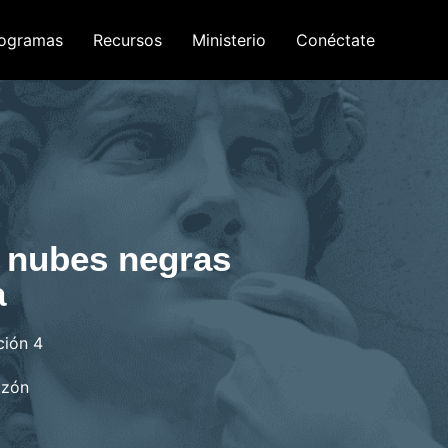
ogramas
Recursos
Ministerio
Conéctate
s nubes negras
a
ción 4
azón