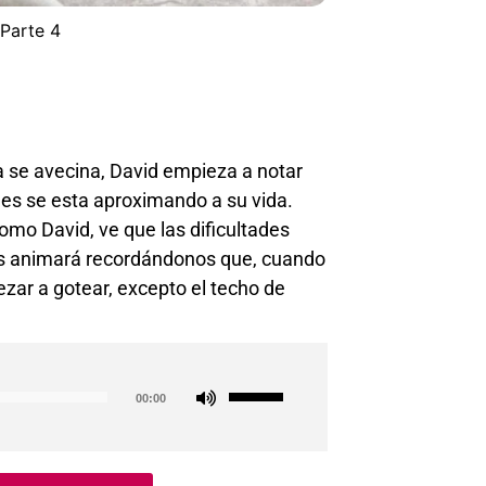
Parte 4
 se avecina, David empieza a notar
des se esta aproximando a su vida.
mo David, ve que las dificultades
nos animará recordándonos que, cuando
ezar a gotear, excepto el techo de
Use
00:00
Up/Down
Arrow
keys