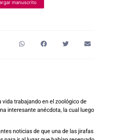
to
rgar manuscrito
increase
or
decrease
volume.
 vida trabajando en el zoológico de
una interesante anécdota, la cual luego
ntes noticias de que una de las jirafas
 para ir al lugar que habían reservado