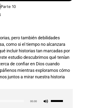
e
Parte 10
4
rias, pero también debilidades
sa, como si el tiempo no alcanzara
qué incluir historias tan marcadas por
 este estudio descubrimos qué tenían
cerca de confiar en Dios cuando
ompáñenos mientras exploramos cómo
os juntos a mirar nuestra historia
Use
00:00
Up/Down