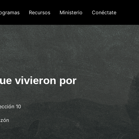
ogramas
Recursos
Ministerio
Conéctate
ue vivieron por
ección 10
azón