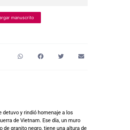
Arrow
keys
to
rgar manuscrito
increase
or
decrease
volume.
 detuvo y rindió homenaje a los
Guerra de Vietnam. Ese día, un muro
de granito negro, tiene una altura de