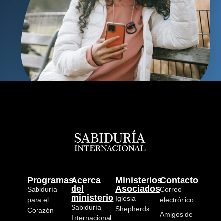
Programas
Acerca
Ministerios
Contacto
del
Asociados
Sabiduría
Correo
ministerio
Iglesia
para el
electrónico
Sabiduría
Shepherds
Corazón
Amigos de
Internacional