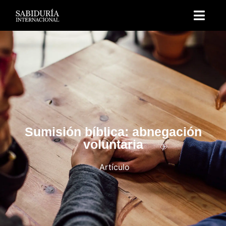
Sumisión bíblica: abnegación
voluntaria
Artículo